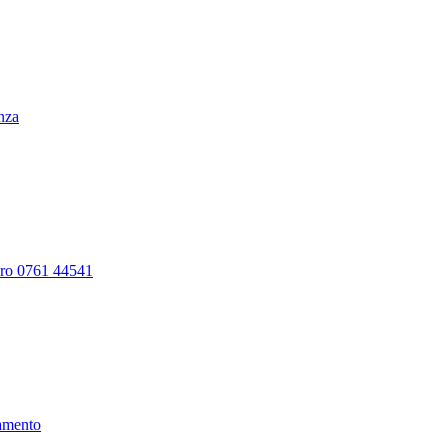
enza
ero 0761 44541
amento