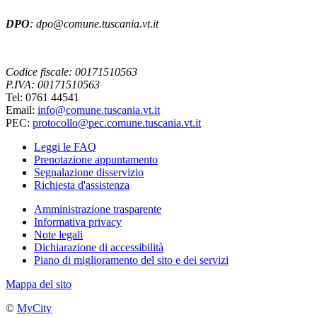
DPO
: dpo@comune.tuscania.vt.it
Codice fiscale: 00171510563
P.IVA: 00171510563
Tel: 0761 44541
Email:
info@comune.tuscania.vt.it
PEC:
protocollo@pec.comune.tuscania.vt.it
Leggi le FAQ
Prenotazione appuntamento
Segnalazione disservizio
Richiesta d'assistenza
Amministrazione trasparente
Informativa privacy
Note legali
Dichiarazione di accessibilità
Piano di miglioramento del sito e dei servizi
Mappa del sito
©
MyCity