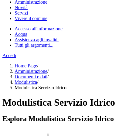
Amministrazione
Novità
Servizi
Vivere il comune
Accesso all'informazione
Acqua
Assistenza agli invalidi
Tutti gli argomenti...
Accedi
Home Page
/
Amministrazione
/
Documenti e dati
/
Modulistica
/
Modulistica Servizio Idrico
Modulistica Servizio Idrico
Esplora Modulistica Servizio Idrico