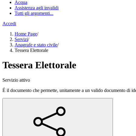
Acqua
Assistenza agli invalidi
Tutti gli argomenti...
Accedi
Home Page
/
Servizi
/
Anagrafe e stato civile
/
Tessera Elettorale
Tessera Elettorale
Servizio attivo
É il documento che permette, unitamente a un valido documento di identi