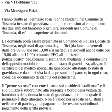
- Via VI Febbraio '71;
- Via Monsignor Brizi.
Hanno diritto al "permesso rosa" donne residenti nel Comune di
Tuscania in stato di gravidanza o di puerperio sino al compimento
dei due anni del bambino o genitori, residenti nel Comune di
Tuscania, di età non superiore ai due anni.
La domanda potrà essere presentata al Comando di Polizia Locale di
Tuscania, negli orari di apertura degli uffici (da lunedì a venerdi
dalle ore 09,00 alle ore 13,00 e il martedì e il giovedì anche dalle ore
15,00 alle ore 17,00) o tramite PEC all'indirizzo:
polizialocale@pec.comune.tuscania.vt.it, mediante la compilazione
dell'apposito modulo con, in caso di stato di gravidanza, allegato il
certificato del medico specialista ginecologo attestante lo stato di
gravidanza e da cui risulta la data presunta del parto e, in ogni caso,
copia del documento di identità del richiedente.
Il "permesso rosa" consente la sosta sui cosiddetti "stalli rosa" e il
suo utilizzo è subordinato alla presenza a bordo della vettura del
bambino o della donna in stato di gravidanza per il o la quale il
permesso è stato rilasciato. Non è valido per la sosta negli stalli e
nelle aree di parcheggio a pagamento che restano subordinati al
pagamento della tariffa prevista.