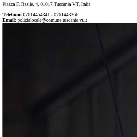
Piazza F. Basile, 4, 01017 Tuscania VT, Italia
Telefono:
07614454341 - 0761443366
Email:
polizialocale@comune.tuscania.vt.it